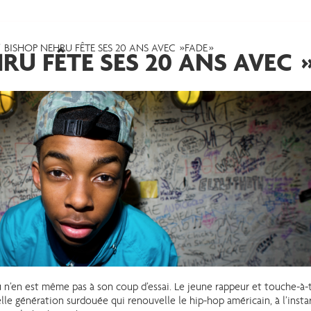
BISHOP NEHRU FÊTE SES 20 ANS AVEC »FADE »
RU FÊTE SES 20 ANS AVEC »
 n’en est même pas à son coup d’essai. Le jeune rappeur et touche-à
elle génération surdouée qui renouvelle le hip-hop américain, à l’insta