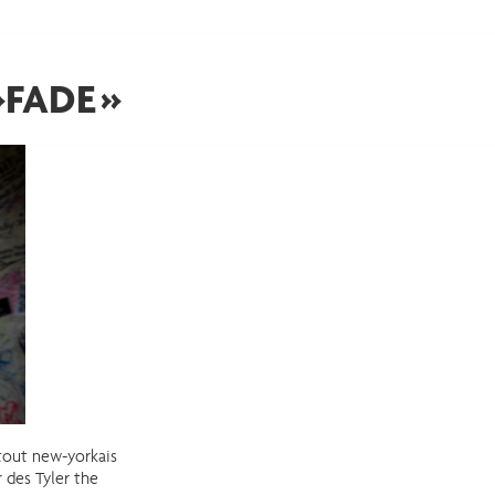
FADE »
-tout new-yorkais
r des Tyler the