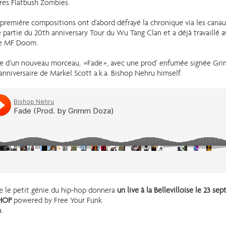
tres Flatbush Zombies.
es première compositions ont d’abord défrayé la chronique via les cana
ère partie du 20th anniversary Tour du Wu Tang Clan et a déjà travaillé 
ue MF Doom.
âce d’un nouveau morceau, »Fade », avec une prod’ enfumée signée Gri
anniversaire de Markel Scott a.k.a. Bishop Nehru himself.
ue le petit génie du hip-hop donnera
un live à la Bellevilloise le 23 se
 HOP
powered by Free Your Funk.
.